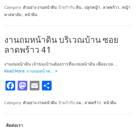
e
t
ail
ar
Category:
ตัวอย่าง งานหน้าดิน
ป้ายกำกับ:
ดิน
,
ปลูกหญ้า
,
ลาดพร้าว
,
หญ้า
พาสพาลัม
,
หน้าดิน
b
o
e
o
d
o
o
งานถมหน้าดิน บริเวณบ้าน ซอย
k
n
ลาดพร้าว 41
งานถมหน้าดิน เจ้าของบ้านต้องการที่จะถมหน้าดิน เพื่อจะปล…
Read More: งานถมหน้าด… »
Fa
M
E
S
c
as
m
h
e
t
ail
ar
Category:
ตัวอย่าง งานหน้าดิน
ป้ายกำกับ:
ถม
,
ลาดพร้าว
,
หน้าดิน
b
o
e
o
d
ติดต่อเรา
o
o