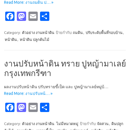
Read More: งานถมดิน ป… »
Fa
M
E
S
c
as
m
h
e
t
ail
ar
Category:
ตัวอย่าง งานหน้าดิน
ป้ายกำกับ:
ถมดิน
,
ปรับระดับพื้นที่รอบบ้าน
,
หน้าดิน
,
หน้าดิน ปลูกต้นไม้
b
o
e
o
d
o
o
งานปรับหน้าดิน ทราย ปูหญ้ามาเลย์
k
n
กรุงเทพกรีฑา
ผลงานปรับหน้าดิน ปรับทรายขี้เป็ด และ ปูหญ้ามาเลย์หมู่บ้…
Read More: งานปรับหน้… »
Fa
M
E
S
c
as
m
h
e
t
ail
ar
Category:
ตัวอย่าง งานหน้าดิน
ไม่มีหมวดหมู่
ป้ายกำกับ:
จัดสวน
,
ดินปลูก