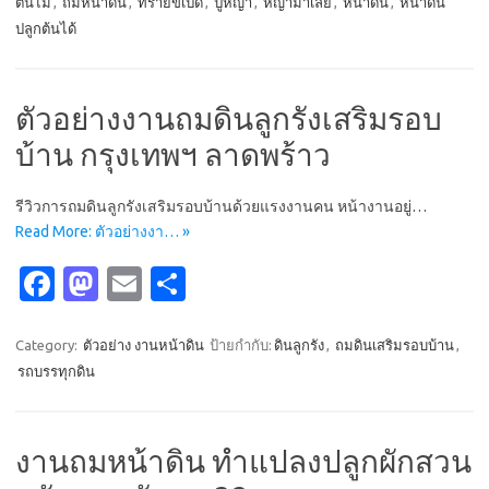
ต้นไม้
,
ถมหน้าดิน
,
ทรายขี้เป็ด
,
ปูหญ้า
,
หญ้ามาเลย์
,
หน้าดิน
,
หน้าดิน
b
o
e
ปลูกต้นได้
o
d
o
o
ตัวอย่างงานถมดินลูกรังเสริมรอบ
k
n
บ้าน กรุงเทพฯ ลาดพร้าว
รีวิวการถมดินลูกรังเสริมรอบบ้านด้วยแรงงานคน หน้างานอยู่…
Read More: ตัวอย่างงา… »
Fa
M
E
S
c
as
m
h
e
t
ail
ar
Category:
ตัวอย่าง งานหน้าดิน
ป้ายกำกับ:
ดินลูกรัง
,
ถมดินเสริมรอบบ้าน
,
รถบรรทุกดิน
b
o
e
o
d
o
o
งานถมหน้าดิน ทำแปลงปลูกผักสวน