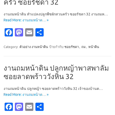
k
n
ครัว ซอยรัชดา 32
งานถมหน้าดิน ทำแปลงปลูกพืชผักสวนครัว ซอยรัชดา 32 งานถมห…
Read More: งานถมหน้าด… »
Fa
M
E
S
c
as
m
h
e
t
ail
ar
Category:
ตัวอย่าง งานหน้าดิน
ป้ายกำกับ:
ซอยรัชดา
,
ถม
,
หน้าดิน
b
o
e
o
d
งานถมหน้าดิน ปลูกหญ้าพาสพาลัม
o
o
ซอยลาดพร้าววังหิน 32
k
n
งานถมหน้าดิน ปลูกหญ้า ซอยลาดพร้าววังหิน 32 เจ้าของบ้านต…
Read More: งานถมหน้าด… »
Fa
M
E
S
c
as
m
h