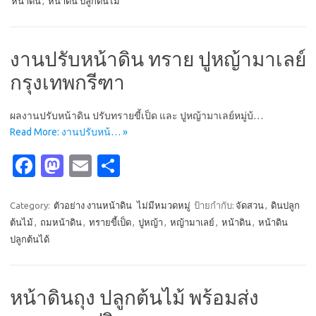
หน้าดิน
,
หน้าดิน ปลูกต้นไม้
b
o
e
o
d
o
o
งานปรับหน้าดิน ทราย ปูหญ้ามาเลย์
k
n
กรุงเทพกรีฑา
ผลงานปรับหน้าดิน ปรับทรายขี้เป็ด และ ปูหญ้ามาเลย์หมู่บ้…
Read More: งานปรับหน้… »
Fa
M
E
S
c
as
m
h
e
t
ail
ar
Category:
ตัวอย่าง งานหน้าดิน
ไม่มีหมวดหมู่
ป้ายกำกับ:
จัดสวน
,
ดินปลูก
ต้นไม้
,
ถมหน้าดิน
,
ทรายขี้เป็ด
,
ปูหญ้า
,
หญ้ามาเลย์
,
หน้าดิน
,
หน้าดิน
b
o
e
ปลูกต้นได้
o
d
o
o
หน้าดินถุง ปลูกต้นไม้ พร้อมส่ง
k
n