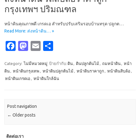
o
o
กรุงเทพฯ ปริมณฑล
k
n
หน้าดินคุณภาพดี เกรดเอ สำหรับปรับเสริมรอบบ้านทรุด ปลูกต…
Read More: ส่งหน้าดิน… »
Fa
M
E
S
c
as
m
h
e
t
ail
ar
Category:
ไม่มีหมวดหมู่
ป้ายกำกับ:
ดิน
,
ดินปลูกต้นไม้
,
ถมหน้าดิน
,
หน้า
ดิน
,
หน้าดินกรุงเทพ
,
หน้าดินปลูกต้นไม้
,
หน้าดินราคาถูก
,
หน้าดินสิบล้อ
,
b
o
e
หน้าดินเกรดเอ
,
หน้าดินใกล้ฉัน
o
d
o
o
k
n
Post navigation
←
Older posts
ติดต่อเรา