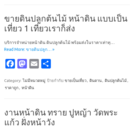
o
d
o
o
ขายดินปลูกต้นไม้ หน้าดิน แบบเป็น
k
n
เที่ยว 1 เที่ยวเราก็ส่ง
บริการจำหน่ายหน้าดิน ดินปลูกต้นไม้ พร้อมส่งในราคาเท่าทุ…
Read More: ขายดินปลูก… »
Fa
M
E
S
c
as
m
h
e
t
ail
ar
Category:
ไม่มีหมวดหมู่
ป้ายกำกับ:
ขายเป็นเที่ยว
,
ดินดาน
,
ดินปลูกต้นไม้
,
ราคาถูก
,
หน้าดิน
b
o
e
o
d
o
o
งานหน้าดิน ทราย ปูหญ้า วัดพระ
k
n
แก้ว ฝั่งหน้าวัง