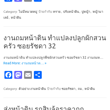
c
as
m
h
e
t
ail
ar
Category:
ไม่มีหมวดหมู่
ป้ายกำกับ:
ทราย
,
ปรับหน้าดิน
,
ปูหญ้า
,
หญ้ามา
เลย์
,
หน้าดิน
b
o
e
o
d
o
o
งานถมหน้าดิน ทำแปลงปลูกผักสวน
k
n
ครัว ซอยรัชดา 32
งานถมหน้าดิน ทำแปลงปลูกพืชผักสวนครัว ซอยรัชดา 32 งานถมห…
Read More: งานถมหน้าด… »
Fa
M
E
S
c
as
m
h
e
t
ail
ar
Category:
ตัวอย่าง งานหน้าดิน
ป้ายกำกับ:
ซอยรัชดา
,
ถม
,
หน้าดิน
b
o
e
o
d
ส่งหน้าดิน รถสิบล้อราคาถูก