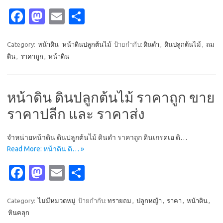
Fa
M
E
S
c
as
m
h
e
t
ail
ar
Category:
หน้าดิน
หน้าดินปลูกต้นไม้
ป้ายกำกับ:
ดินดำ
,
ดินปลูกต้นไม้
,
ถม
ดิน
,
ราคาถูก
,
หน้าดิน
b
o
e
o
d
o
o
หน้าดิน ดินปลูกต้นไม้ ราคาถูก ขาย
k
n
ราคาปลีก และ ราคาส่ง
จำหน่ายหน้าดิน ดินปลูกต้นไม้ ดินดำ ราคาถูก ดินเกรดเอ ดิ…
Read More: หน้าดิน ดิ… »
Fa
M
E
S
c
as
m
h
e
t
ail
ar
Category:
ไม่มีหมวดหมู่
ป้ายกำกับ:
ทรายถม
,
ปลูกหญ้า
,
ราคา
,
หน้าดิน
,
หินคลุก
b
o
e