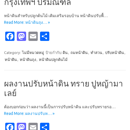
กรุงเทพฯ ปริมณฑล
หน้าดินสำหรับปลูกต้นไม้ เติมเสริมรอบบ้าน หน้าดินปรับพื้…
Read More: หน้าดินถุง… »
Fa
M
E
S
c
as
m
h
e
t
ail
ar
Category:
ไม่มีหมวดหมู่
ป้ายกำกับ:
ดิน
,
ถมหน้าดิน
,
ทำสวน
,
ปรับหน้าดิน
,
หน้าดิน
,
หน้าดินถุง
,
หน้าดินปลูกต้นไม้
b
o
e
o
d
o
o
ผลงานปรับหน้าดิน ทราย ปูหญ้ามา
k
n
เลย์
ต้องบอกก่อนว่า ผลงานนี้เป็นการปรับหน้าดิน และปรับทรายรอ…
Read More: ผลงานปรับห… »
Fa
M
E
S