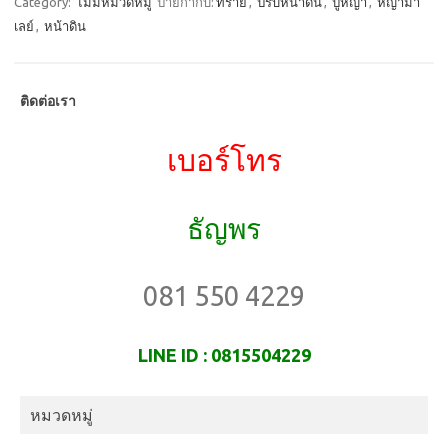
e
t
ail
ar
Category:
ไม่มีหมวดหมู่
ป้ายกำกับ:
ทราย
,
ปรับหน้าดิน
,
ปูหญ้า
,
หญ้ามา
เลย์
,
หน้าดิน
b
o
e
o
d
o
o
ติดต่อเรา
k
n
เบอร์โทร
ธัญพร
081 550 4229
LINE ID : 0815504229
หมวดหมู่