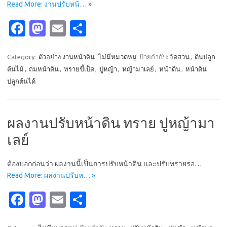
Read More: งานปรับหน้… »
Fa
M
E
S
c
as
m
h
e
t
ail
ar
Category:
ตัวอย่าง งานหน้าดิน
ไม่มีหมวดหมู่
ป้ายกำกับ:
จัดสวน
,
ดินปลูก
ต้นไม้
,
ถมหน้าดิน
,
ทรายขี้เป็ด
,
ปูหญ้า
,
หญ้ามาเลย์
,
หน้าดิน
,
หน้าดิน
b
o
e
ปลูกต้นได้
o
d
o
o
ผลงานปรับหน้าดิน ทราย ปูหญ้ามา
k
n
เลย์
ต้องบอกก่อนว่า ผลงานนี้เป็นการปรับหน้าดิน และปรับทรายรอ…
Read More: ผลงานปรับห… »
Fa
M
E
S
c
as
m
h