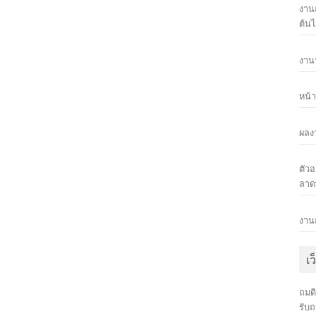
งานถ
ต้นไ
งาน
หน้า
ผลง
ตัวอ
ลาด
งาน
เว
ถมด
รับ