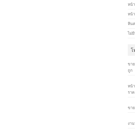
หน้า
หน้า
หิน
ไม่ม
โ
ขายห
ถูก
หน้
ราค
ขายด
งานห