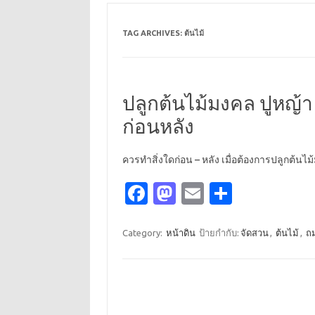
TAG ARCHIVES:
ต้นไม้
ปลูกต้นไม้มงคล ปูหญ้
ก่อนหลัง
ควรทำสิ่งใดก่อน – หลัง เมื่อต้องการปลูกต้น
Fa
M
E
S
c
as
m
h
e
t
ail
ar
Category:
หน้าดิน
ป้ายกำกับ:
จัดสวน
,
ต้นไม้
,
ถม
b
o
e
o
d
o
o