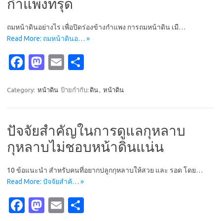
k
n
กำแพงทรุด
ถมหน้าดินอย่างไร เพื่อปิดร่องข้างกำแพง การถมหน้าดิน เมื…
Read More: ถมหน้าดินอ… »
Fa
M
E
S
c
as
m
h
e
t
ail
ar
Category:
หน้าดิน
ป้ายกำกับ:
ดิน
,
หน้าดิน
b
o
e
o
d
ปัจจัยสำคัญในการดูแลกุหลาบ
o
o
กุหลาบไม่ชอบหน้าดินแน่น
k
n
10 ข้อแนะนำ สำหรับคนที่อยากปลูกกุหลาบให้สวย และ รอด โดย…
Read More: ปัจจัยสำคั… »
Fa
M
E
S
c
as
m
h