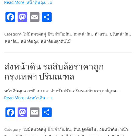
Read More: หน้าดินถุง… »
Fa
M
E
S
c
as
m
h
e
t
ail
ar
Category:
ไม่มีหมวดหมู่
ป้ายกำกับ:
ดิน
,
ถมหน้าดิน
,
ทำสวน
,
ปรับหน้าดิน
,
หน้าดิน
,
หน้าดินถุง
,
หน้าดินปลูกต้นไม้
b
o
e
o
d
o
o
ส่งหน้าดิน รถสิบล้อราคาถูก
k
n
กรุงเทพฯ ปริมณฑล
หน้าดินคุณภาพดี เกรดเอ สำหรับปรับเสริมรอบบ้านทรุด ปลูกต…
Read More: ส่งหน้าดิน… »
Fa
M
E
S
c
as
m
h
e
t
ail
ar
Category:
ไม่มีหมวดหมู่
ป้ายกำกับ:
ดิน
,
ดินปลูกต้นไม้
,
ถมหน้าดิน
,
หน้า