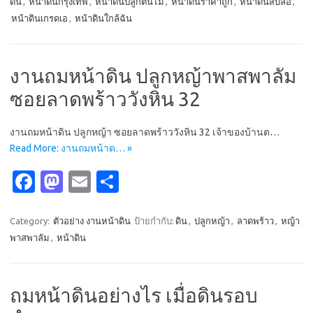
ดิน
,
หน้าดินกรุงเทพ
,
หน้าดินปลูกต้นไม้
,
หน้าดินราคาถูก
,
หน้าดินสิบล้อ
,
b
o
e
หน้าดินเกรดเอ
,
หน้าดินใกล้ฉัน
o
d
o
o
งานถมหน้าดิน ปลูกหญ้าพาสพาลัม
k
n
ซอยลาดพร้าววังหิน 32
งานถมหน้าดิน ปลูกหญ้า ซอยลาดพร้าววังหิน 32 เจ้าของบ้านต…
Read More: งานถมหน้าด… »
Fa
M
E
S
c
as
m
h
e
t
ail
ar
Category:
ตัวอย่าง งานหน้าดิน
ป้ายกำกับ:
ดิน
,
ปลูกหญ้า
,
ลาดพร้าว
,
หญ้า
พาสพาลัม
,
หน้าดิน
b
o
e
o
d
o
o
ถมหน้าดินอย่างไร เมื่อดินรอบ