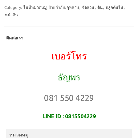
e
t
ail
ar
Category:
ไม่มีหมวดหมู่
ป้ายกำกับ:
กุหลาบ
,
จัดสวน
,
ดิน
,
ปลูกต้นไม้
,
หน้าดิน
b
o
e
o
d
o
o
ติดต่อเรา
k
n
เบอร์โทร
ธัญพร
081 550 4229
LINE ID : 0815504229
หมวดหมู่