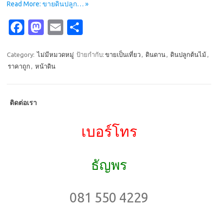
Read More: ขายดินปลูก… »
Fa
M
E
S
c
as
m
h
e
t
ail
ar
Category:
ไม่มีหมวดหมู่
ป้ายกำกับ:
ขายเป็นเที่ยว
,
ดินดาน
,
ดินปลูกต้นไม้
,
ราคาถูก
,
หน้าดิน
b
o
e
o
d
o
o
ติดต่อเรา
k
n
เบอร์โทร
ธัญพร
081 550 4229