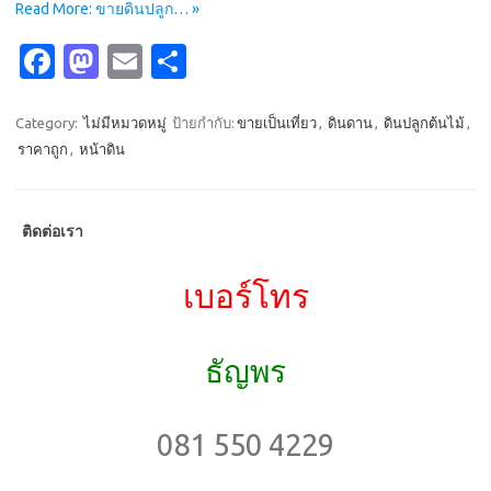
Read More: ขายดินปลูก… »
Fa
M
E
S
c
as
m
h
e
t
ail
ar
Category:
ไม่มีหมวดหมู่
ป้ายกำกับ:
ขายเป็นเที่ยว
,
ดินดาน
,
ดินปลูกต้นไม้
,
ราคาถูก
,
หน้าดิน
b
o
e
o
d
o
o
ติดต่อเรา
k
n
เบอร์โทร
ธัญพร
081 550 4229