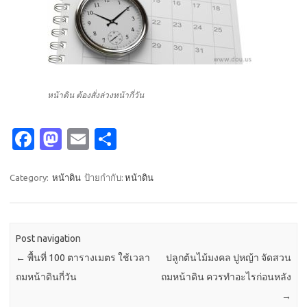
หน้าดิน ต้องสั่งล่วงหน้ากี่วัน
Fa
M
E
S
c
as
m
h
e
t
ail
ar
Category:
หน้าดิน
ป้ายกำกับ:
หน้าดิน
b
o
e
o
d
Post navigation
o
o
←
พื้นที่ 100 ตารางเมตร ใช้เวลา
ปลูกต้นไม้มงคล ปูหญ้า จัดสวน
k
n
ถมหน้าดินกี่วัน
ถมหน้าดิน ควรทำอะไรก่อนหลัง
→