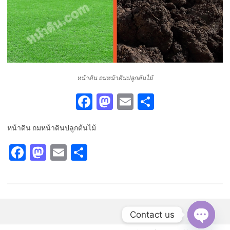
หน้าดิน ถมหน้าดินปลูกต้นไม้
Fa
M
E
S
c
as
m
h
หน้าดิน ถมหน้าดินปลูกต้นไม้
e
to
ai
ar
b
d
l
e
Fa
M
E
S
o
o
c
as
m
h
o
n
e
t
ail
ar
k
b
o
e
o
d
Contact us