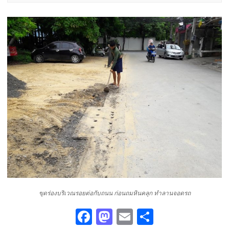
ขุดร่องบริเวณรอยต่อกับถนน ก่อนถมหินคลุก ทำลานจอดรถ
Fa
M
E
S