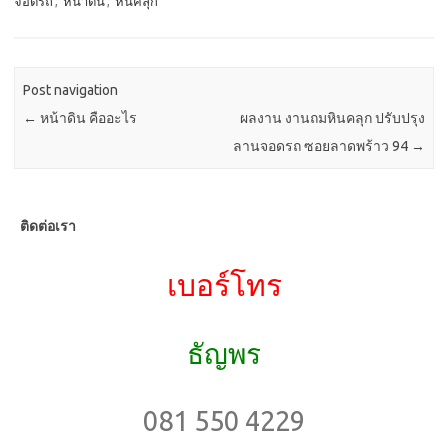
จอดรถ
,
หน้าดิน
,
หินคลุก
b
o
e
o
d
o
o
Post navigation
k
n
←
หน้าดิน คืออะไร
ผลงาน งานถมหินคลุก ปรับปรุง
ลานจอดรถ ซอยลาดพร้าว 94
→
ติดต่อเรา
เบอร์โทร
ธัญพร
081 550 4229