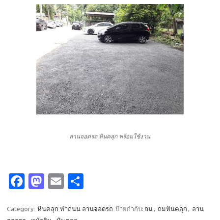
ลานจอดรถ หินคลุก พร้อมใช้งาน
Fa
M
E
S
c
as
m
h
e
t
ail
ar
Category:
หินคลุก ทำถนน ลานจอดรถ
ป้ายกำกับ:
ถม
,
ถมหินคลุก
,
ลาน