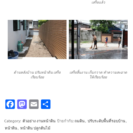
เสร็จแล้ว
ด้านหลังบ้าน ปรับหน้าดิน เสร็จ
เสร็จสิ้นงาน เก็บกวาด ทำความสะอาด
เรียบร้อย
ให้เรียบร้อย
Fa
M
E
S
c
as
m
h
e
t
ail
ar
Category:
ตัวอย่าง งานหน้าดิน
ป้ายกำกับ:
ถมดิน
,
ปรับระดับพื้นที่รอบบ้าน
,
หน้าดิน
,
หน้าดิน ปลูกต้นไม้
b
o
e