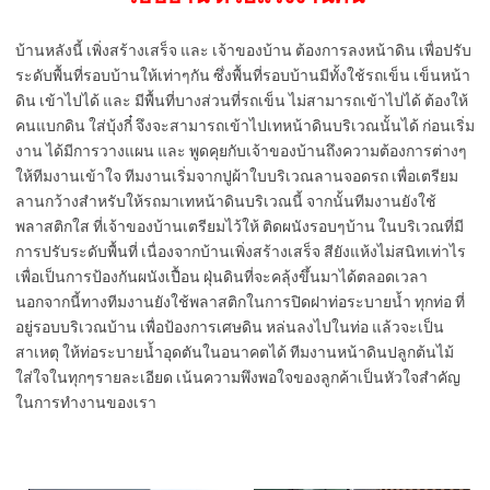
บ้านหลังนี้ เพิ่งสร้างเสร็จ และ เจ้าของบ้าน ต้องการลงหน้าดิน เพื่อปรับ
ระดับพื้นที่รอบบ้านให้เท่าๆกัน ซึ่งพื้นที่รอบบ้านมีทั้งใช้รถเข็น เข็นหน้า
ดิน เข้าไปได้ และ มีพื้นที่บางส่วนที่รถเข็น ไม่สามารถเข้าไปได้ ต้องให้
คนแบกดิน ใส่บุ้งกี๋ จึงจะสามารถเข้าไปเทหน้าดินบริเวณนั้นได้ ก่อนเริ่ม
งาน ได้มีการวางแผน และ พูดคุยกับเจ้าของบ้านถึงความต้องการต่างๆ
ให้ทีมงานเข้าใจ ทีมงานเริ่มจากปูผ้าใบบริเวณลานจอดรถ เพื่อเตรียม
ลานกว้างสำหรับให้รถมาเทหน้าดินบริเวณนี้ จากนั้นทีมงานยังใช้
พลาสติกใส ที่เจ้าของบ้านเตรียมไว้ให้ ติดผนังรอบๆบ้าน ในบริเวณที่มี
การปรับระดับพื้นที่ เนื่องจากบ้านเพิ่งสร้างเสร็จ สียังแห้งไม่สนิทเท่าไร
เพื่อเป็นการป้องกันผนังเปื้อน ฝุ่นดินที่จะคลุ้งขึ้นมาได้ตลอดเวลา
นอกจากนี้ทางทีมงานยังใช้พลาสติกในการปิดฝาท่อระบายน้ำ ทุกท่อ ที่
อยู่รอบบริเวณบ้าน เพื่อป้องการเศษดิน หล่นลงไปในท่อ แล้วจะเป็น
สาเหตุ ให้ท่อระบายน้ำอุดตันในอนาคตได้ ทีมงานหน้าดินปลูกต้นไม้
ใส่ใจในทุกๆรายละเอียด เน้นความพึงพอใจของลูกค้าเป็นหัวใจสำคัญ
ในการทำงานของเรา