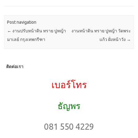
o
d
o
o
Post navigation
k
n
←
งานปรับหน้าดิน ทราย ปูหญ้า
งานหน้าดิน ทราย ปูหญ้า วัดพระ
มาเลย์ กรุงเทพกรีฑา
แก้ว ฝั่งหน้าวัง
→
ติดต่อเรา
เบอร์โทร
ธัญพร
081 550 4229